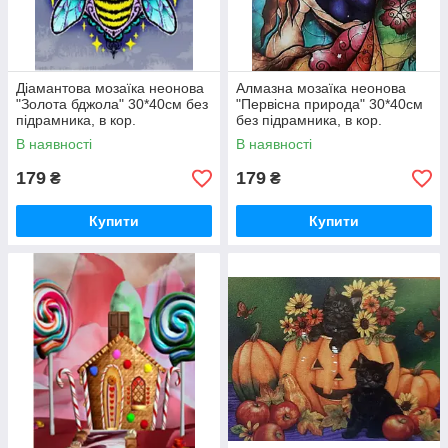
Діамантова мозаїка неонова
Алмазна мозаїка неонова
"Золота бджола" 30*40см без
"Первісна природа" 30*40см
підрамника, в кор.
без підрамника, в кор.
42*6,5*4см, ТМ Dreamtoys
42*6,5*4см, ТМ Dreamtoys
В наявності
В наявності
179
179
₴
₴
Купити
Купити