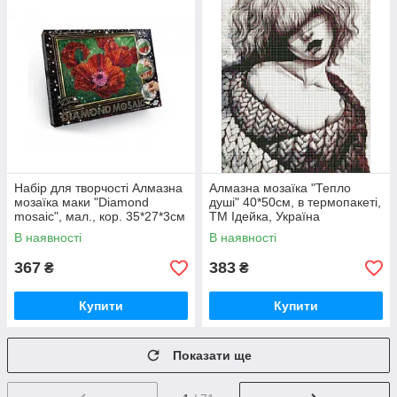
Набір для творчості Алмазна
Алмазна мозаїка "Тепло
мозаїка маки "Diamond
душі" 40*50см, в термопакеті,
mosaic", мал., кор. 35*27*3см
ТМ Ідейка, Україна
В наявності
В наявності
367
383
₴
₴
Купити
Купити
Показати ще