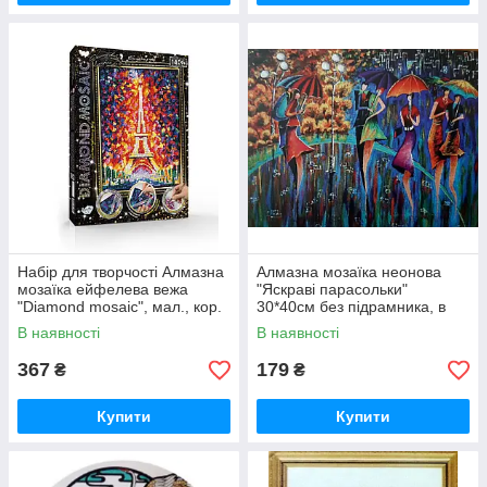
Набір для творчості Алмазна
Алмазна мозаїка неонова
мозаїка ейфелева вежа
"Яскраві парасольки"
"Diamond mosaic", мал., кор.
30*40см без підрамника, в
35*27*3см (10 шт.)
кор. 42*6,5*4см, ТМ
В наявності
В наявності
Dreamtoys
367
179
₴
₴
Купити
Купити