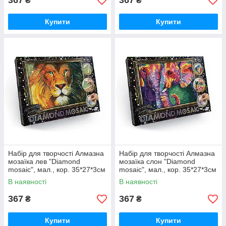
367
367
₴
₴
Купити
Купити
Набір для творчості Алмазна
Набір для творчості Алмазна
мозаїка лев "Diamond
мозаїка слон "Diamond
mosaic", мал., кор. 35*27*3см
mosaic", мал., кор. 35*27*3см
(10 шт.)
(10 шт.)
В наявності
В наявності
367
367
₴
₴
Купити
Купити