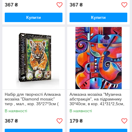
367
367
₴
₴
Купити
Купити
Набір для творчості Алмазна
Алмазна мозаїка "Музична
мозаїка "Diamond mosaic"
абстракція", на підрамнику
тигр , мал., кор. 35*27*3см (
30*40см, в кор. 41*31*2,5см,
ТМ Dreamtoys
В наявності
В наявності
367
179
₴
₴