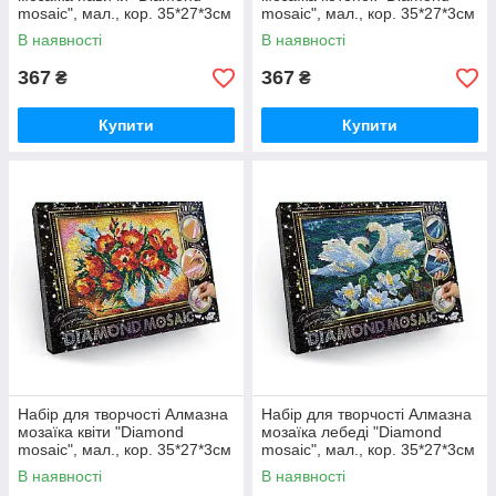
mosaic", мал., кор. 35*27*3см
mosaic", мал., кор. 35*27*3см
(10 шт.)
(10 шт.)
В наявності
В наявності
367
367
₴
₴
Купити
Купити
Набір для творчості Алмазна
Набір для творчості Алмазна
мозаїка квіти "Diamond
мозаїка лебеді "Diamond
mosaic", мал., кор. 35*27*3см
mosaic", мал., кор. 35*27*3см
(10 шт.)
(10 шт.)
В наявності
В наявності