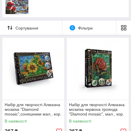
Сортування
0
Фільтри
Набір для творчості Алмазна
Набір для творчості Алмазна
мозаїка "Diamond
мозаїка червона троянда
mosaic",соняшники мал., кор.
"Diamond mosaic", мал., кор.
35*27*3см
35*27*3см (10 шт.)
В наявності
В наявності