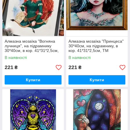
Алмазна мозаїка "Вогняна
Алмазна мозаїка "Принцеса"
лучниця", на підрамнику
30*40см, на підрамнику, в
30*40см, в кор. 41*31*2,5см,
кор. 41*31*2,5см, ТМ
ТМ Dreamtoys
Dreamtoys
В наявності
В наявності
221
221
₴
₴
Купити
Купити