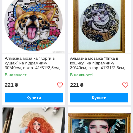
Алмазна мозаїка "Корги в
Алмазна мозаїка "Кітка в
кущах" на підрамнику
кошику" на підрамнику
30*40см, в кор. 41*31*2,5см,
30*40см, в кор. 41*31*2,5см,
ТМ Dreamtoys
ТМ Dreamtoys
В наявності
В наявності
221
221
₴
₴
Купити
Купити