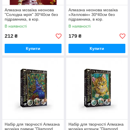
Алмазна мозаїка неонова
Алмазна неонова мозаїка
"Солодка мрія" 30*40см без
«Хелловін» 30*40см без
підрамника, в кор.
підрамника, в кор.
42*6,5*4см, ТМ Dreamtoys
42*6,5*4см, ТМ Dreamtoys
В наявності
В наявності
212
179
₴
₴
Купити
Купити
Набір для творчості Алмазна
Набір для творчості Алмазна
мозаїка павичи "Diamond
мозаїка котенок "Diamond