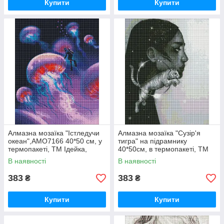
Купити
Купити
Алмазна мозаїка "Істледучи
Алмазна мозаїка "Сузір'я
океан",AMO7166 40*50 см, у
тигра" на підрамнику
термопакеті, ТМ Ідейка,
40*50см, в термопакеті, ТМ
Україна
Ідейка, Україна.
В наявності
В наявності
383
383
₴
₴
Купити
Купити