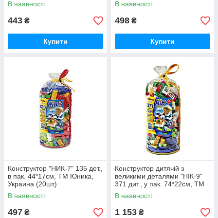
ТМ Юніка, Україна
В наявності
В наявності
443
498
₴
₴
Купити
Купити
Конструктор "НИК-7" 135 дет.,
Конструктор дитячій з
в пак. 44*17см, ТМ Юника,
великими деталями "НІК-9"
Украина (20шт)
371 дит., у пак. 74*22см, ТМ
Юніка, Україна (
В наявності
В наявності
497
1 153
₴
₴