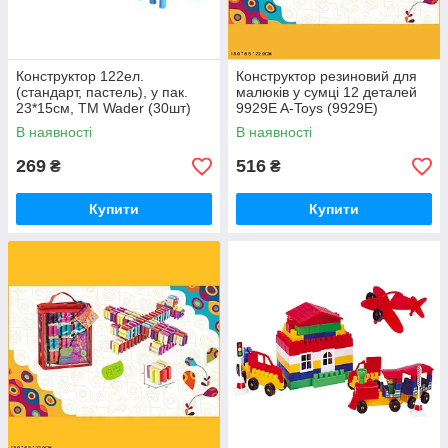
Конструктор 122ел.
Конструктор резиновий для
(стандарт, пастель), у пак.
малюків у сумці 12 деталей
23*15см, ТМ Wader (30шт)
9929E A-Toys (9929E)
В наявності
В наявності
269
516
₴
₴
Купити
Купити