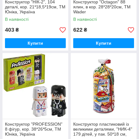
Конструктор "НІК-2", 104
Конструктор "Octagon" 88
деталі, кор. 21*18,5*19см, ТМ
ялин, в кор. 28*28*20см, ТМ
Юніка, Україна
Wader
В наявності
В наявності
403
622
₴
₴
Купити
Купити
Конструктор "PROFESSION"
Конструктор пластиковий із
8 фігур, кор. 38*26*5см, ТМ
великими деталями, "НИК-4"
Юніка, Україна
179 дітей, у пак. 50*18 см,