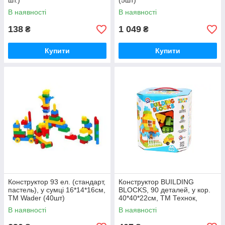
шт.)
(5шт)
В наявності
В наявності
138
1 049
₴
₴
Купити
Купити
Конструктор 93 ел. (стандарт,
Конструктор BUILDING
пастель), у сумці 16*14*16см,
BLOCKS, 90 деталей, у кор.
ТМ Wader (40шт)
40*40*22см, ТМ Технок,
Україна (4шт)
В наявності
В наявності