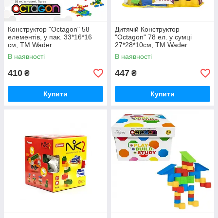
Конструктор "Octagon" 58
Дитячій Конструктор
елементів, у пак. 33*16*16
"Octagon" 78 ел. у сумці
см, ТМ Wader
27*28*10см, ТМ Wader
В наявності
В наявності
410
447
₴
₴
Купити
Купити