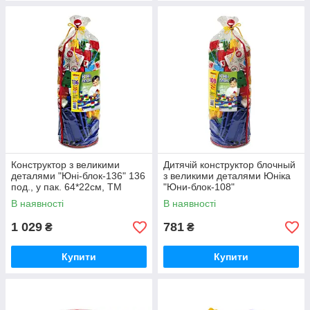
Конструктор з великими
Дитячій конструктор блочный
деталями "Юні-блок-136" 136
з великими деталями Юніка
под., у пак. 64*22см, ТМ
"Юни-блок-108"
Юніка, Україна
В наявності
В наявності
1 029
781
₴
₴
Купити
Купити