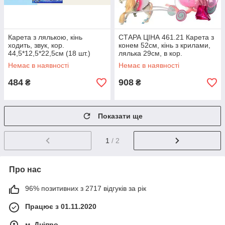
Карета з лялькою, кінь
СТАРА ЦІНА 461.21 Карета з
ходить, звук, кор.
конем 52см, кінь з крилами,
44,5*12,5*22,5см (18 шт.)
лялька 29см, в кор.
55*33*12,5 см (12 шт.)
Немає в наявності
Немає в наявності
484
908
₴
₴
Показати ще
1
/ 2
Про нас
96% позитивних з 2717 відгуків за рік
Працює з 01.11.2020
м. Дніпро