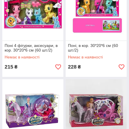
Поні 4 фігурки, аксесуари, в
Поні, в кор. 30*20*6 см (60
кор. 30*20*6 см (60 шт./2)
шт./2)
Немає в наявності
Немає в наявності
215
228
₴
₴