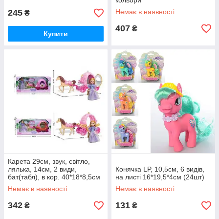
кольори
245
Немає в наявності
₴
407
₴
Купити
Карета 29см, звук, світло,
лялька, 14см, 2 види,
Конячка LP, 10,5см, 6 видів,
бат(табл), в кор. 40*18*8,5см
на листі 16*19,5*4см (24шт)
(36 шт.)
Немає в наявності
Немає в наявності
342
131
₴
₴