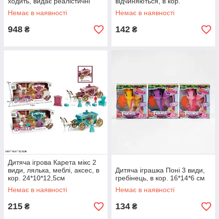
ходить, видає реалістичні
відчиняються, в кор.
звуки, лялька, в коробці
23*8*10,5 см
Немає в наявності
Немає в наявності
948
142
₴
₴
Дитяча ігрова Карета мікс 2
види, лялька, меблі, аксес, в
Дитяча іграшка Поні 3 види,
кор. 24*10*12,5см
гребінець, в кор. 16*14*6 см
Немає в наявності
Немає в наявності
215
134
₴
₴