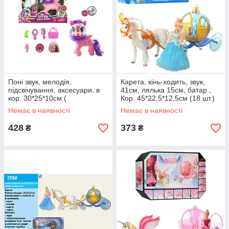
Поні звук, мелодія,
Карета, кінь-ходить, звук,
підсвічування, аксесуари, в
41см, лялька 15см, батар.,
кор. 30*25*10см (
Кор. 45*22,5*12,5см (18 шт.)
Немає в наявності
Немає в наявності
428
373
₴
₴