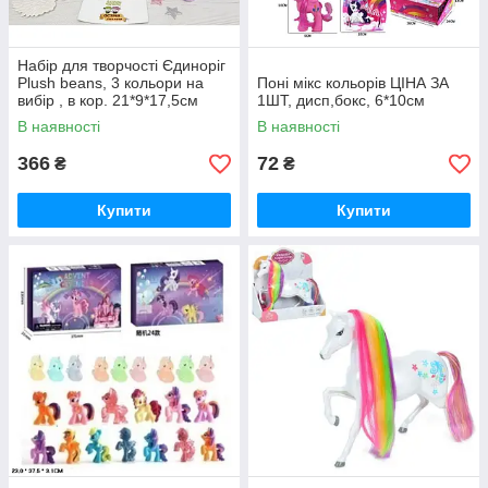
Набір для творчості Єдиноріг
Plush beans, 3 кольори на
Поні мікс кольорів ЦІНА ЗА
вибір , в кор. 21*9*17,5см
1ШТ, дисп,бокс, 6*10см
В наявності
В наявності
366
72
₴
₴
Купити
Купити