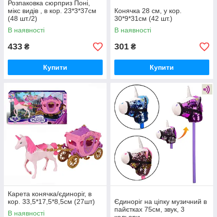
Розпаковка сюрприз Поні,
мікс видів , в кор. 23*3*37см
Конячка 28 см, у кор.
(48 шт./2)
30*9*31см (42 шт.)
В наявності
В наявності
433
301
₴
₴
Купити
Купити
Карета конячка/єдиноріг, в
кор. 33,5*17,5*8,5см (27шт)
Єдиноріг на ціпку музичний в
пайєтках 75см, звук, 3
В наявності