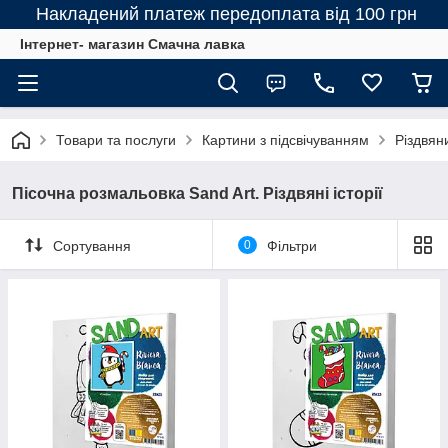
Накладений платеж передоплата від 100 грн
Інтернет- магазин Смачна лавка
Товари та послуги
Картини з підсвічуванням
Різдвян
Пісочна розмальовка Sand Art. Різдвяні історії
Сортування
0
Фільтри