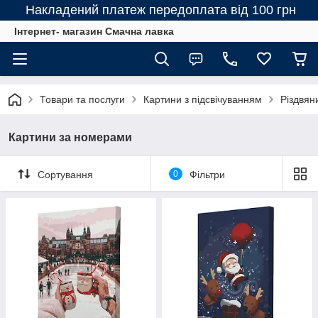
Накладений платеж передоплата від 100 грн
Інтернет- магазин Смачна лавка
Товари та послуги
Картини з підсвічуванням
Різдвян
Картини за номерами
Сортування
0
Фільтри