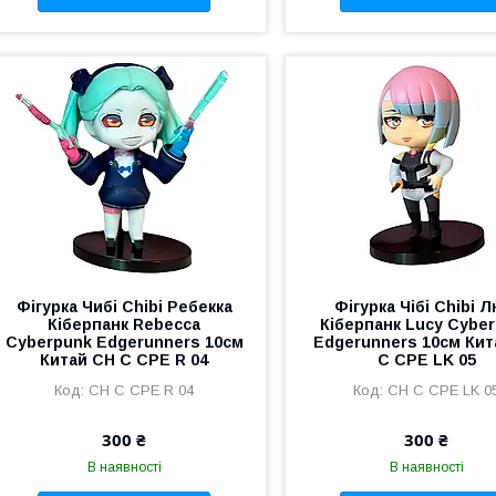
Фігурка Чибі Chibi Ребекка
Фігурка Чібі Chibi Л
Кіберпанк Rebecca
Кіберпанк Lucy Cybe
Cyberpunk Edgerunners 10см
Edgerunners 10см Кит
Китай CH C CPE R 04
C CPE LK 05
CH C CPE R 04
CH C CPE LK 0
300 ₴
300 ₴
В наявності
В наявності