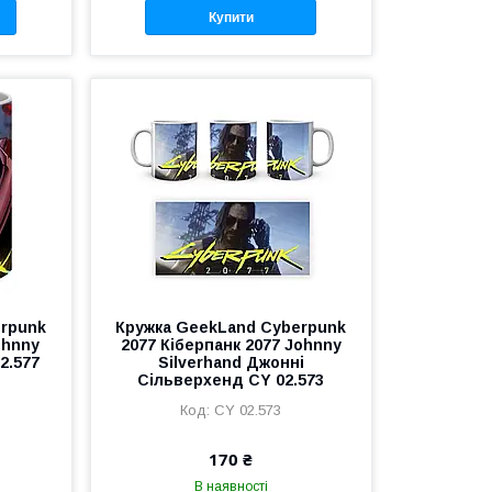
Купити
erpunk
Кружка GeekLand Cyberpunk
ohnny
2077 Кіберпанк 2077 Johnny
02.577
Silverhand Джонні
Сільверхенд CY 02.573
CY 02.573
170 ₴
В наявності