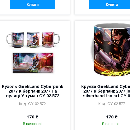
Купити
Купити
Кухоль GeekLand Cyberpunk
Кружка GeekLand Cyb
2077 Кіберпанк 2077 На
2077 Кіберпанк 2077 j
вулиці У туман CY 02.572
silverhand fan art CY 
CY 02.572
CY 02.577
170 ₴
170 ₴
В наявності
В наявності