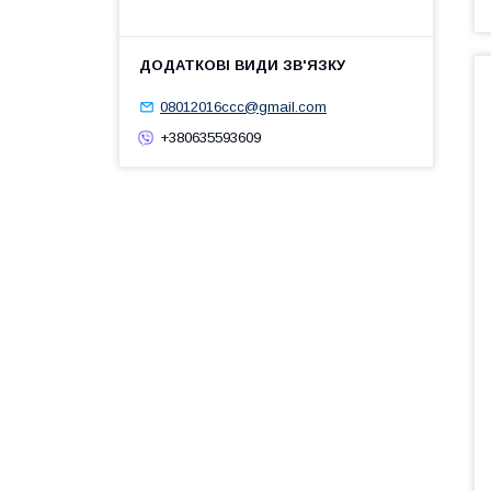
08012016ccc@gmail.com
+380635593609