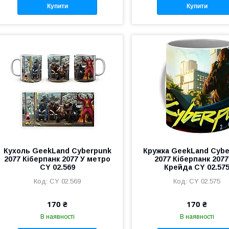
Купити
Купити
Кухоль GeekLand Cyberpunk
Кружка GeekLand Cyb
2077 Кіберпанк 2077 У метро
2077 Кіберпанк 2077
CY 02.569
Крейда CY 02.57
CY 02.569
CY 02.575
170 ₴
170 ₴
В наявності
В наявності