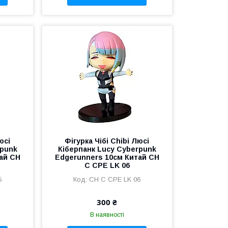
юсі
Фігурка Чібі Chibi Люсі
rpunk
Кіберпанк Lucy Cyberpunk
ай CH
Edgerunners 10см Китай CH
C CPE LK 06
5
CH C CPE LK 06
300 ₴
В наявності