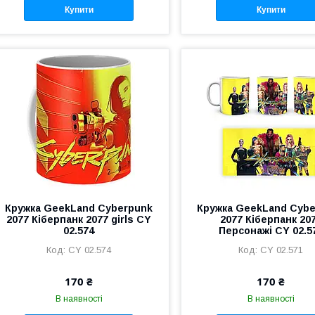
Купити
Купити
Кружка GeekLand Cyberpunk
Кружка GeekLand Cyb
2077 Кіберпанк 2077 girls CY
2077 Кіберпанк 20
02.574
Персонажі CY 02.5
CY 02.574
CY 02.571
170 ₴
170 ₴
В наявності
В наявності