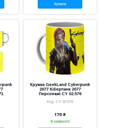
Купити
erpunk
Кружка GeekLand Cyberpunk
77
2077 Кіберпанк 2077
71
Персонажі CY 02.576
CY 02.576
170 ₴
В наявності