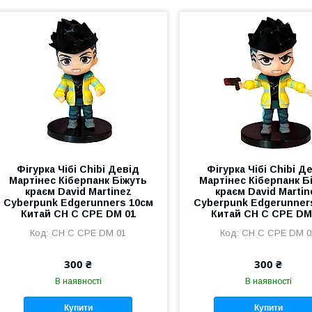
Фігурка Чібі Chibi Девід
Фігурка Чібі Chibi Д
Мартінес Кіберпанк Біжуть
Мартінес Кіберпанк Б
краєм David Martinez
краєм David Martin
Cyberpunk Edgerunners 10см
Cyberpunk Edgerunner
Китай CH C CPE DM 01
Китай CH C CPE DM
CH C CPE DM 01
CH C CPE DM 0
300 ₴
300 ₴
В наявності
В наявності
Купити
Купити