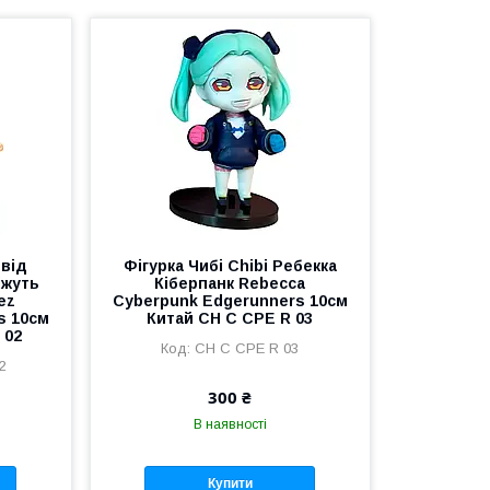
евід
Фігурка Чибі Chibi Ребекка
іжуть
Кіберпанк Rebecca
ez
Cyberpunk Edgerunners 10см
s 10см
Китай CH C CPE R 03
 02
CH C CPE R 03
2
300 ₴
В наявності
Купити