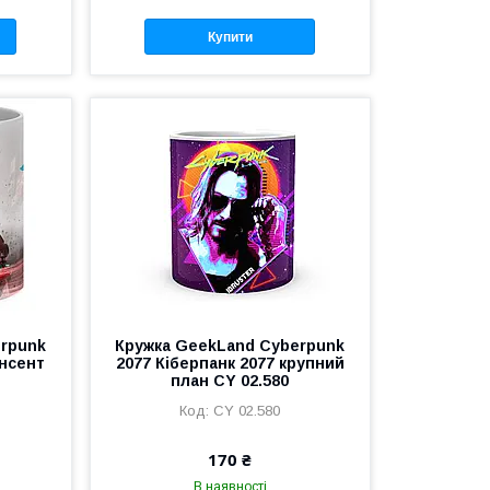
Купити
erpunk
Кружка GeekLand Cyberpunk
інсент
2077 Кіберпанк 2077 крупний
план CY 02.580
CY 02.580
170 ₴
В наявності