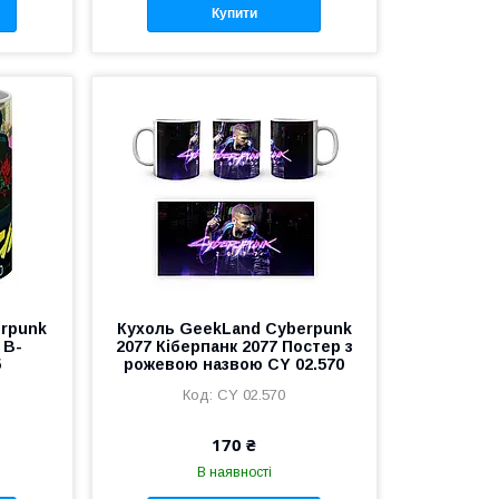
Купити
erpunk
Кухоль GeekLand Cyberpunk
 В-
2077 Кіберпанк 2077 Постер з
5
рожевою назвою CY 02.570
CY 02.570
170 ₴
В наявності