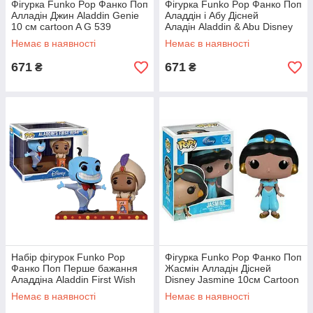
Фігурка Funko Pop Фанко Поп
Фігурка Funko Pop Фанко Поп
Алладін Джин Aladdin Genie
Аладдін і Абу Дісней
10 см cartoon A G 539
Аладін Aladdin & Abu Disney
Aladdin 10см cartoon АА 538
Немає в наявності
Немає в наявності
671
671
₴
₴
Набір фігурок Funko Pop
Фігурка Funko Pop Фанко Поп
Фанко Поп Перше бажання
Жасмін Алладін Дісней
Аладдіна Aladdin First Wish
Disney Jasmine 10см Cartoon
10см Cartoon A409
J52
Немає в наявності
Немає в наявності