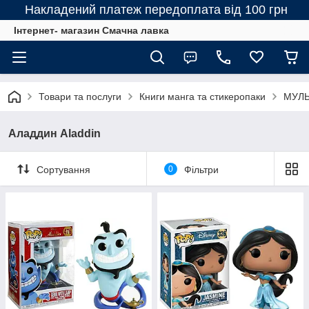
Накладений платеж передоплата від 100 грн
Інтернет- магазин Смачна лавка
Товари та послуги
Книги манга та стикеропаки
МУЛЬ
Аладдин Aladdin
Сортування
0
Фільтри