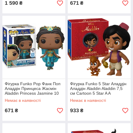
1 590
671
₴
₴
Фігурка Funko Pop Фанк Поп
Фігурка Funko 5 Star Аладдін
Аладдін Принцеса Жасмін
Аладдін Aladdin Aladdin 7,5
Aladdin Princess Jasmine 10
см Cartoon 5 Star A A
см cartoon A PJ 541
Немає в наявності
Немає в наявності
671
933
₴
₴