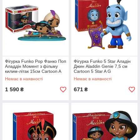
Фігурка Funko Pop Фанко Поп
Фігурка Funko 5 Star Аладін
Аладдін Момент з фільму
Джин Aladdin Genie 7,5 см
килим-літак 15см Cartoon A
Cartoon 5 Star A G
MM 480
Немає в наявності
Немає в наявності
1 590
671
₴
₴