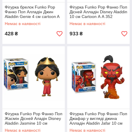
Фігурка брелок Funko Pop
Фігурка Funko Pop Фанко Поп
Фанко Поп Алладін Джин
Дісней Алладін Disney Aladdin
Aladdin Genie 4 см cartoon A
10 см Cartoon А А 352
G
Немає в наявності
Немає в наявності
428
933
₴
₴
Фігурка Funko Pop Фанко Поп
Фігурка Funko Pop Фанко Поп
Жасмін Дісней Аладін Disney
Джафар у вигляді джина
Aladdin Jasmine 10 см
Алладін Aladdin Jafar 10 см
cartoon AJ 354
Cartoon A RJ 356
Немає в наявності
Немає в наявності