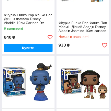
Фігурка Funko Pop Фанко Поп
Джин з лампою Disney
Aladdin 10см Cartoon DA
Фігурка Funko Pop Фанко Поп
GL476
Жасмін Дісней Аладін Disney
В наявності
Aladdin Jasmine 10см cartoon
AJ 326
840
Немає в наявності
₴
933
₴
Купити