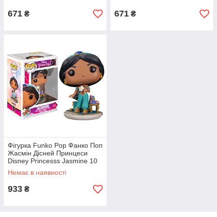
671
671
₴
₴
Фігурка Funko Pop Фанко Поп
Жасмін Дісней Принцеси
Disney Princesss Jasmine 10
см cartoon DP J 1013
Немає в наявності
933
₴