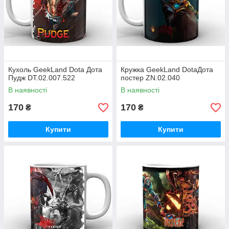
Кухоль GeekLand Dota Дота
Кружка GeekLand DotaДота
Пудж DT.02.007.522
постер ZN.02.040
В наявності
В наявності
170
170
₴
₴
Купити
Купити