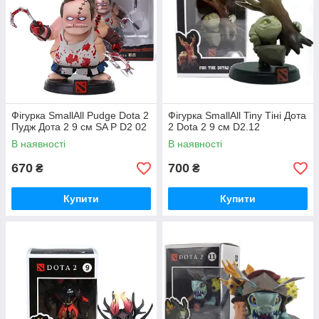
Фігурка SmallAll Pudge Dota 2
Фігурка SmallAll Tiny Тіні Дота
Пудж Дота 2 9 см SA P D2 02
2 Dota 2 9 см D2.12
В наявності
В наявності
670
700
₴
₴
Купити
Купити