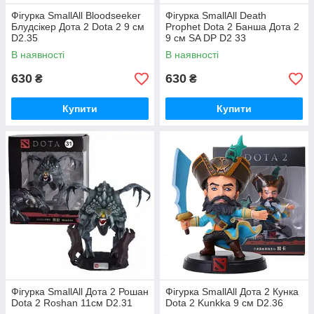
Фігурка SmallAll Bloodseeker
Фігурка SmallAll Death
Блудсікер Дота 2 Dota 2 9 см
Prophet Dota 2 Банша Дота 2
D2.35
9 см SA DP D2 33
В наявності
В наявності
630
630
₴
₴
Купити
Купити
Фігурка SmallAll Дота 2 Рошан
Фігурка SmallAll Дота 2 Кунка
Dota 2 Roshan 11см D2.31
Dota 2 Kunkka 9 см D2.36