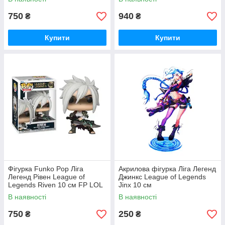
750
940
₴
₴
Купити
Купити
Фігурка Funko Pop Ліга
Акрилова фігурка Ліга Легенд
Легенд Рівен League of
Джинкс League of Legends
Legends Riven 10 см FP LOL
Jinx 10 см
R 1040
В наявності
В наявності
750
250
₴
₴