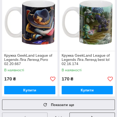
Кружка GeekLand League of
Кружка GeekLand League of
Legends Ліга Легенд Poro
Legends Ліга Легенд best lol
02.20.667
02.16.174
В наявності
В наявності
170
170
₴
₴
Купити
Купити
Показати ще