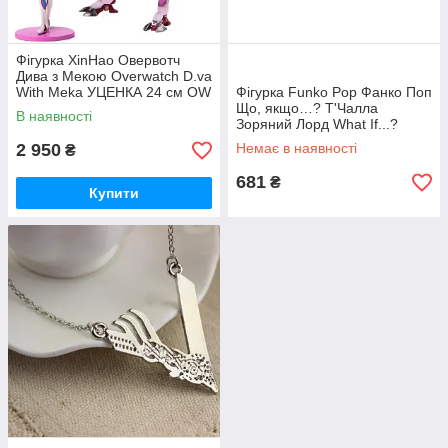
Фігурка XinHao Овервотч
Дива з Мекою Overwatch D.va
With Meka УЦЕНКА 24 см OW
Фігурка Funko Pop Фанко Поп
21.177
Що, якщо…? Т'Чалла
В наявності
Зоряний Лорд What If...?
T'Challa Star Lord 10 см
2 950
Немає в наявності
₴
(Уцінка) WI TS 871 Sell
681
₴
Купити