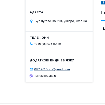
І
Вул.Луговська ,234, Дніпро, Україна
Ц
+380 (95) 035-80-40
08012016ccc@gmail.com
+380635593609