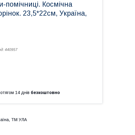
и-помічниці. Космічна
орінок. 23,5*22см, Україна,
од:
440957
ротягом 14 днів
безкоштовно
країна, ТМ УЛА