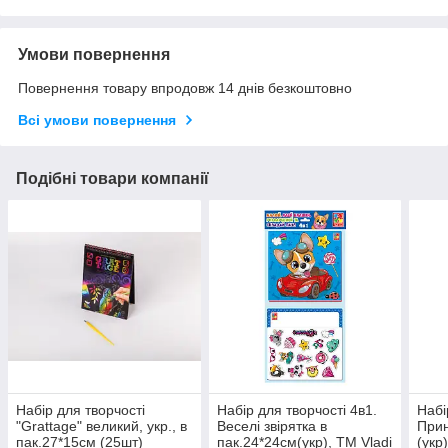
Умови повернення
Повернення товару впродовж 14 днів безкоштовно
Всі умови повернення
Подібні товари компанії
Набір для творчості
Набір для творчості 4в1.
Набі
"Grattage" великий, укр., в
Веселі звірятка в
Прин
пак.27*15см (25шт)
пак.24*24см(укр), ТМ Vladi
(укр