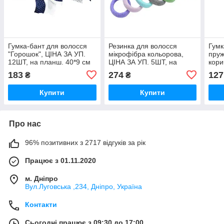
Гумка-бант для волосся
Резинка для волосся
Гумк
"Горошок", ЦІНА ЗА УП.
мікрофібра кольорова,
пруж
12ШТ, на планш. 40*9 см
ЦІНА ЗА УП. 5ШТ, на
кори
(12 шт.)
планш. 8*6см
10ШТ
183
274
127
₴
₴
Купити
Купити
Про нас
96% позитивних з 2717 відгуків за рік
Працює з 01.11.2020
м. Дніпро
Вул.Луговська ,234, Дніпро, Україна
Контакти
Сьогодні працює з 09:30 до 17:00