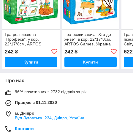
Гра розвиваюча
Гра розвиваюча "Хто де
Гра 
"Професії", у кор.
живе", в кор. 22*17*8см,
пізн
22*17*8см, ARTOS
ARTOS Games, Україна
Світу
Games, Україна (10шт)
(10шт)
35*3
242
242
622
₴
₴
Game
Купити
Купити
Про нас
96% позитивних з 2732 відгуків за рік
Працює з 01.11.2020
м. Дніпро
Вул.Луговська ,234, Дніпро, Україна
Контакти