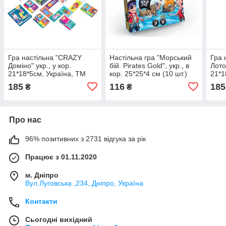
Гра настільна "CRAZY
Настільна гра "Морський
Гра 
Доміно" укр., у кор.
бій. Pirates Gold", укр., в
Лото"
21*18*5см, Україна, ТМ
кор. 25*25*4 см (10 шт.)
21*1
Владі Тойс (12шт)
Укра
185
116
185
₴
₴
Про нас
96% позитивних з 2731 відгука за рік
Працює з 01.11.2020
м. Дніпро
Вул.Луговська ,234, Дніпро, Україна
Контакти
Сьогодні вихідний