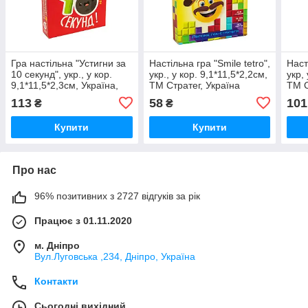
Гра настільна "Устигни за
Настільна гра "Smile tetro",
Наст
10 секунд", укр., у кор.
укр., у кор. 9,1*11,5*2,2см,
укр,
9,1*11,5*2,3см, Україна,
ТМ Стратег, Україна
ТМ С
ТМ Стратег
113
58
101
₴
₴
Купити
Купити
Про нас
96% позитивних з 2727 відгуків за рік
Працює з 01.11.2020
м. Дніпро
Вул.Луговська ,234, Дніпро, Україна
Контакти
Сьогодні вихідний