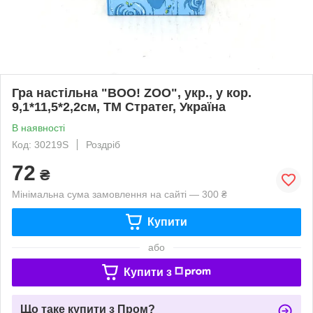
Гра настільна "BOO! ZOO", укр., у кор.
9,1*11,5*2,2см, ТМ Стратег, Україна
В наявності
Код: 30219S
Роздріб
72
₴
Мінімальна сума замовлення на сайті — 300 ₴
Купити
або
Купити з
Що таке купити з Пром?