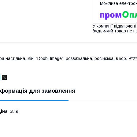
У компанії підключені
будь-який товар не п
ра настільна, міні "Doobl Image", розважальна, російська, в кор. 9*2
нформація для замовлення
іна:
58 ₴