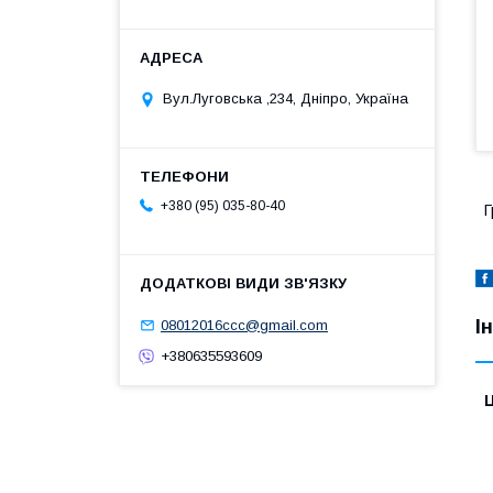
Вул.Луговська ,234, Дніпро, Україна
+380 (95) 035-80-40
Г
І
08012016ccc@gmail.com
+380635593609
Ц