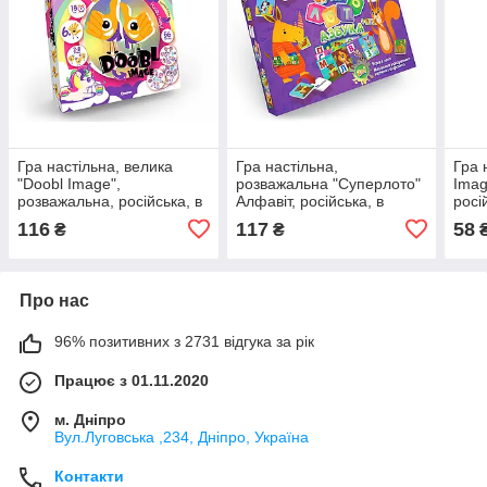
Гра настільна, велика
Гра настільна,
Гра 
"Doobl Image",
розважальна "Суперлото"
Imag
розважальна, російська, в
Алфавіт, російська, в
росі
кор.19*4*19см (8шт)
кор.37 * 4 * 25см (10шт)
(32 ш
116
117
58
₴
₴
Про нас
96% позитивних з 2731 відгука за рік
Працює з 01.11.2020
м. Дніпро
Вул.Луговська ,234, Дніпро, Україна
Контакти