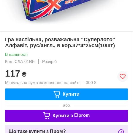
Гра настільна, розважальна "Суперлото"
Алфавіт, рус/англ., в кор.37*4*25см(10шт)
В наявності
Код: СЛА-01RE
Роздріб
117
₴
Мінімальна сума замовлення на сайті — 300 ₴
Купити
або
Купити з
Що таке купити з Пром?