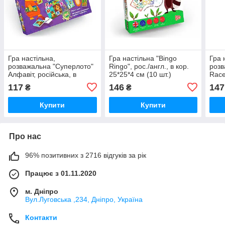
Гра настільна,
Гра настільна "Bingo
Гра 
розважальна "Суперлото"
Ringo", рос./англ., в кор.
розв
Алфавіт, російська, в
25*25*4 см (10 шт.)
Race
кор.37 * 4 * 25см (10шт)
(10 ш
117
146
147
₴
₴
Купити
Купити
Про нас
96% позитивних з 2716 відгуків за рік
Працює з 01.11.2020
м. Дніпро
Вул.Луговська ,234, Дніпро, Україна
Контакти