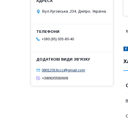
Вул.Луговська ,234, Дніпро, Україна
І
+380 (95) 035-80-40
Х
08012016ccc@gmail.com
+380635593609
В