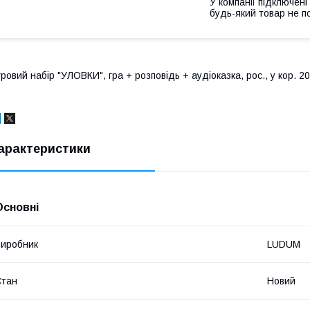
У компанії підключені
будь-який товар не п
гровий набір "УЛОВКИ", гра + розповідь + аудіоказка, рос., у кор. 
арактеристики
Основні
иробник
LUDUM
Стан
Новий