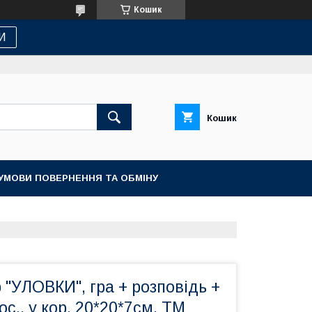
Кошик
И
Кошик
УМОВИ ПОВЕРНЕННЯ ТА ОБМІНУ
р "УЛОВКИ", гра + розповідь +
ос., у кор. 20*20*7см, ТМ