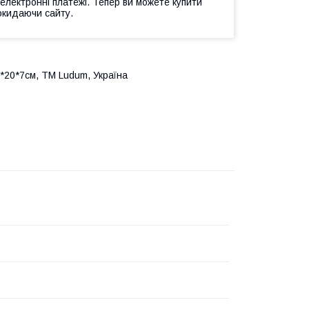
 електронні платежі. Тепер ви можете купити
окидаючи сайту.
20*20*7см, ТМ Ludum, Україна