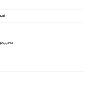
ьні
ї родини