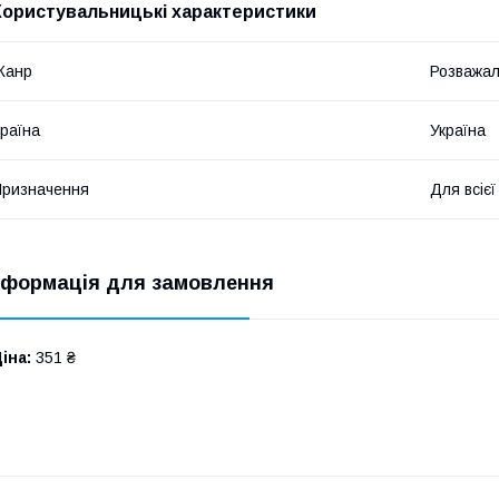
Користувальницькі характеристики
Жанр
Розважал
раїна
Україна
ризначення
Для всіє
нформація для замовлення
іна:
351 ₴