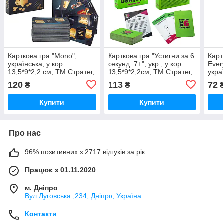
Карткова гра "Mono",
Карткова гра "Устигни за 6
Карт
українська, у кор.
секунд. 7+", укр., у кор.
Ever
13,5*9*2,2 см, ТМ Стратег,
13,5*9*2,2см, ТМ Стратег,
укра
Україна (62 шт.)
Україна (66шт)
14*9
120
113
72
₴
₴
Укра
Купити
Купити
Про нас
96% позитивних з 2717 відгуків за рік
Працює з 01.11.2020
м. Дніпро
Вул.Луговська ,234, Дніпро, Україна
Контакти