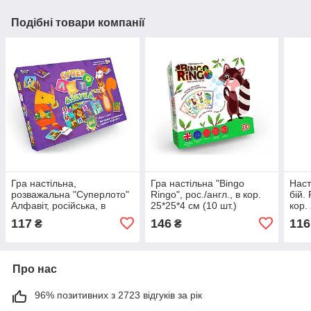
Подібні товари компанії
Гра настільна,
Гра настільна "Bingo
Наст
розважальна "Суперлото"
Ringo", рос./англ., в кор.
бій. 
Алфавіт, російська, в
25*25*4 см (10 шт.)
кор.
кор.37 * 4 * 25см (10шт)
117
146
116
₴
₴
Про нас
96% позитивних з 2723 відгуків за рік