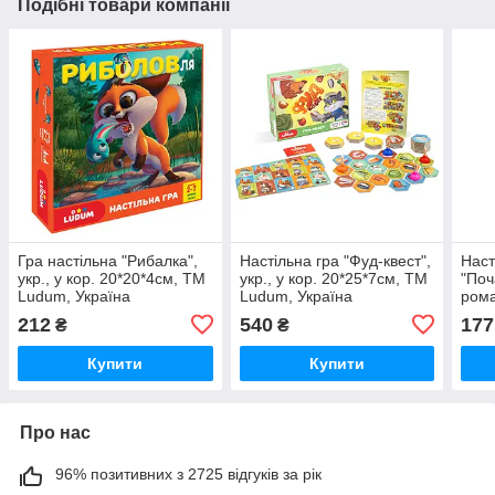
Подібні товари компанії
Гра настільна "Рибалка",
Настільна гра "Фуд-квест",
Наст
укр., у кор. 20*20*4см, ТМ
укр., у кор. 20*25*7см, ТМ
"Поч
Ludum, Україна
Ludum, Україна
рома
укр.
212
540
177
₴
₴
Стра
Купити
Купити
Про нас
96% позитивних з 2725 відгуків за рік