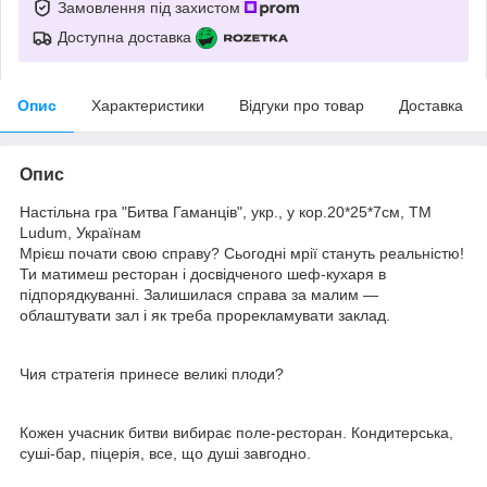
Замовлення під захистом
Доступна доставка
Опис
Характеристики
Відгуки про товар
Доставка
Опис
Настільна гра "Битва Гаманців", укр., у кор.20*25*7см, ТМ
Ludum, Українам
Мрієш почати свою справу? Сьогодні мрії стануть реальністю!
Ти матимеш ресторан і досвідченого шеф-кухаря в
підпорядкуванні. Залишилася справа за малим —
облаштувати зал і як треба прорекламувати заклад.
Чия стратегія принесе великі плоди?
Кожен учасник битви вибирає поле-ресторан. Кондитерська,
суші-бар, піцерія, все, що душі завгодно.