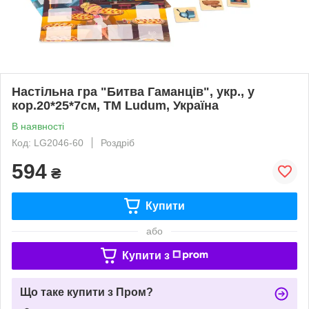
Настільна гра "Битва Гаманців", укр., у
кор.20*25*7см, ТМ Ludum, Україна
В наявності
Код: LG2046-60
Роздріб
594
₴
Купити
або
Купити з
Що таке купити з Пром?