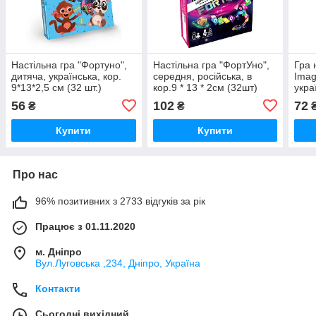
Настільна гра "Фортуно",
Настільна гра "ФортУно",
Гра 
дитяча, українська, кор.
середня, російська, в
Imag
9*13*2,5 см (32 шт.)
кор.9 * 13 * 2см (32шт)
укра
см (
56
102
72
₴
₴
Купити
Купити
Про нас
96% позитивних з 2733 відгуків за рік
Працює з 01.11.2020
м. Дніпро
Вул.Луговська ,234, Дніпро, Україна
Контакти
Сьогодні вихідний