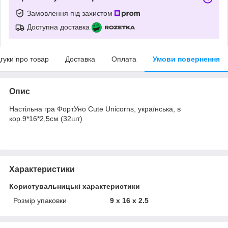
Замовлення під захистом
Доступна доставка
дгуки про товар
Доставка
Оплата
Умови повернення
Опис
Настільна гра ФортУно Cute Unicorns, українська, в
кор.9*16*2,5см (32шт)
Характеристики
Користувальницькі характеристики
Розмір упаковки
9 х 16 х 2.5