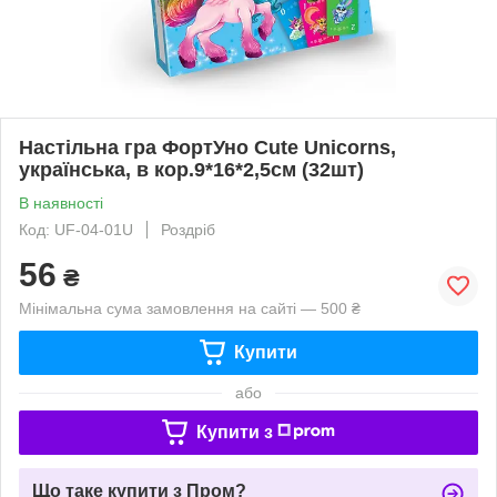
Настільна гра ФортУно Cute Unicorns,
українська, в кор.9*16*2,5см (32шт)
В наявності
Код: UF-04-01U
Роздріб
56
₴
Мінімальна сума замовлення на сайті — 500 ₴
Купити
або
Купити з
Що таке купити з Пром?