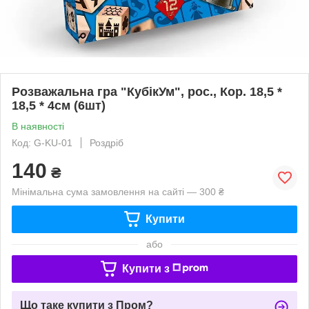
Розважальна гра "КубікУм", рос., Кор. 18,5 *
18,5 * 4см (6шт)
В наявності
Код: G-KU-01
Роздріб
140
₴
Мінімальна сума замовлення на сайті — 300 ₴
Купити
або
Купити з
Що таке купити з Пром?