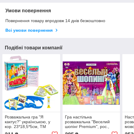
Умови повернення
Повернення товару впродовж 14 днів безкоштовно
Всі умови повернення
Подібні товари компанії
Розважальна гра "Я
Гра настільна
Наст
кактус?" українською, у
розважальна "Веселий
розв
кор. 23*18,5*5см, ТМ
шопінг Premium", рос.,
мово
Стратег, Україна (20шт)
Кор. 39*29*5см (5)
12,8