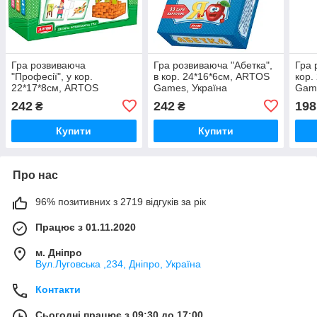
Гра розвиваюча
Гра розвиваюча "Абетка",
Гра 
"Професії", у кор.
в кор. 24*16*6см, ARTOS
кор.
22*17*8см, ARTOS
Games, Україна
Game
Games, Україна (10шт)
242
242
198
₴
₴
Купити
Купити
Про нас
96% позитивних з 2719 відгуків за рік
Працює з 01.11.2020
м. Дніпро
Вул.Луговська ,234, Дніпро, Україна
Контакти
Сьогодні працює з 09:30 до 17:00