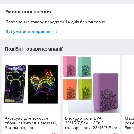
Умови повернення
Повернення товару впродовж 14 днів безкоштовно
Всі умови повернення
Подібні товари компанії
Аксесуар для волосся
Блок для йоги EVA,
Маса
обруч, світиться в темряві,
23*15*7,5см, 180г, 5
розм
6 кольорів, пак.
кольорів, пак. 23*15*7,5 см
5кол
14*26,5*1,5 см (300 шт.)
(100 шт.)