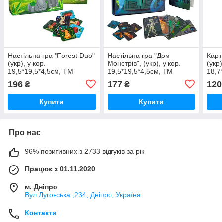
Настільна гра "Forest Duo"
Настільна гра "Дом
Карт
(укр), у кор.
Монстрів", (укр), у кор.
(укр)
19,5*19,5*4,5см, ТМ
19,5*19,5*4,5см, ТМ
18,7
Стратег, Україна (10шт)
Стратег, Україна (10шт)
Стра
196
177
120
₴
₴
Купити
Купити
Про нас
96% позитивних з 2733 відгуків за рік
Працює з 01.11.2020
м. Дніпро
Вул.Луговська ,234, Дніпро, Україна
Контакти