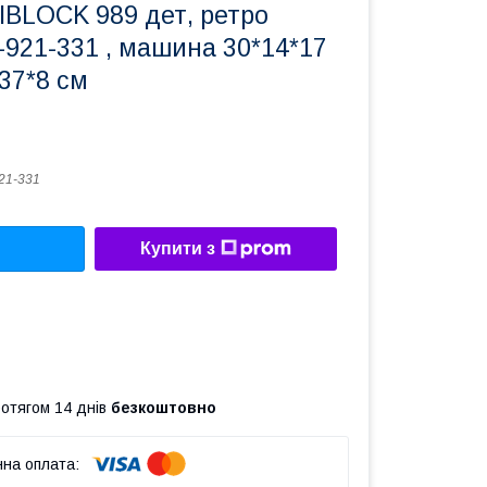
IBLOCK 989 дет, ретро
921-331 , машина 30*14*17
*37*8 см
21-331
Купити з
ротягом 14 днів
безкоштовно