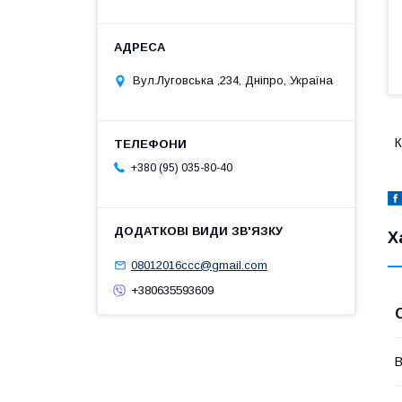
Вул.Луговська ,234, Дніпро, Україна
К
+380 (95) 035-80-40
Х
08012016ccc@gmail.com
+380635593609
В