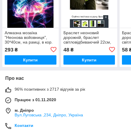
Алмазна мозаїка
Браслет неоновий
Брас
"Неонова войовниця",
дорожній, браслет
доро
30*40см, на рамці, в кор.
світловідбиваючий 22см,
світ
31*41*2,5см, ТМ
пов'язка на руку неонова
пов'
293
48
58
₴
₴
Dreamtoys
Купити
Купити
Про нас
96% позитивних з 2717 відгуків за рік
Працює з 01.11.2020
м. Дніпро
Вул.Луговська ,234, Дніпро, Україна
Контакти