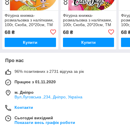
Фігурна книжка-
Фігурна книжка-
Фігу
розмальовка з наліпками,
розмальовка з наліпками,
розм
100г, Скоба, 20*20см, ТМ
100г, Скоба, 20*20см, ТМ
100г
Fresh, Україна
Fresh, Україна
Fres
68
68
68
₴
₴
Купити
Купити
Про нас
96% позитивних з 2731 відгука за рік
Працює з 01.11.2020
м. Дніпро
Вул.Луговська ,234, Дніпро, Україна
Контакти
Сьогодні вихідний
Показати весь графік роботи