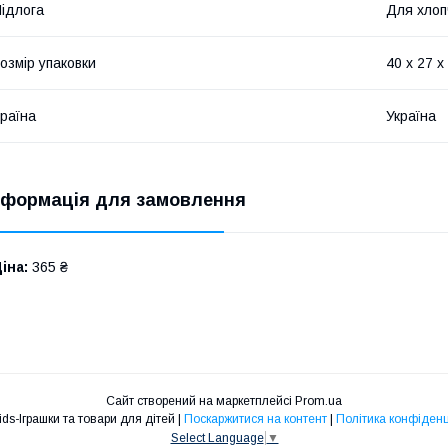
ідлога
Для хлоп
озмір упаковки
40 х 27 х
раїна
Україна
нформація для замовлення
іна:
365 ₴
Сайт створений на маркетплейсі
Prom.ua
Maksikids-Іграшки та товари для дітей |
Поскаржитися на контент
|
Політика конфіденц
Select Language
▼