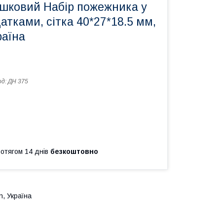
ашковий Набір пожежника у
щатками, сітка 40*27*18.5 мм,
раїна
од:
ДН 375
ротягом 14 днів
безкоштовно
n, Україна