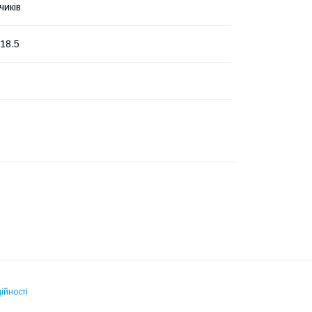
чиків
 18.5
ійності