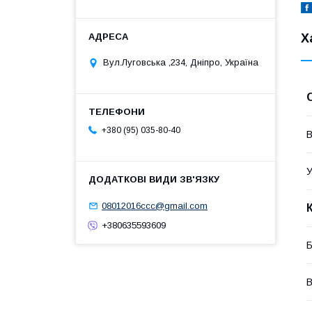
Х
Вул.Луговська ,234, Дніпро, Україна
+380 (95) 035-80-40
В
У
08012016ccc@gmail.com
+380635593609
В