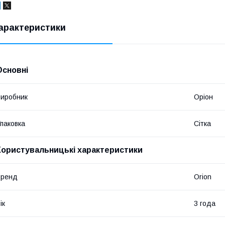
арактеристики
Основні
иробник
Оріон
паковка
Сітка
Користувальницькі характеристики
Бренд
Orion
ік
3 года