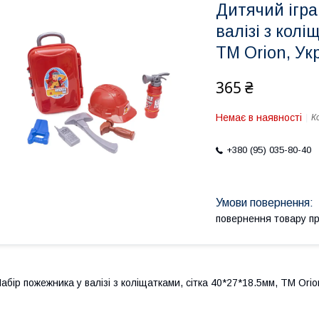
Дитячий ігр
валізі з колі
ТМ Orion, Ук
365 ₴
Немає в наявності
К
+380 (95) 035-80-40
повернення товару п
абір пожежника у валізі з коліщатками, сітка 40*27*18.5мм, ТМ Orio