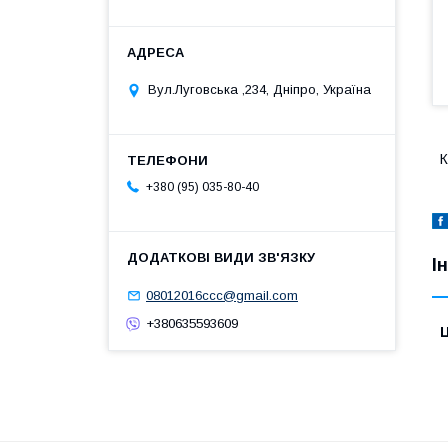
Вул.Луговська ,234, Дніпро, Україна
К
+380 (95) 035-80-40
І
08012016ccc@gmail.com
+380635593609
Ц