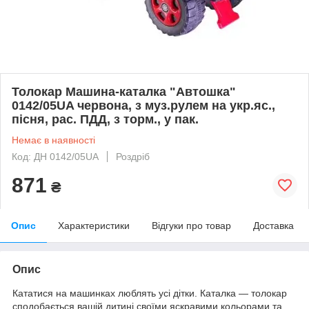
Толокар Машина-каталка "Автошка"
0142/05UA червона, з муз.рулем на укр.яс.,
пісня, рас. ПДД, з торм., у пак.
Немає в наявності
Код: ДН 0142/05UA
Роздріб
871
₴
Опис
Характеристики
Відгуки про товар
Доставка
Опис
Кататися на машинках люблять усі дітки. Каталка — толокар
сподобається вашій дитині своїми яскравими кольорами та