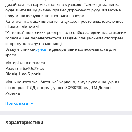
дизайном. На кермі є кнопки з музикою. Також ця машинка
буде вчити вашу дитину правил дорожнього руху, які можна
почути, натиснувши на кнопочки на кермі.
Кататися на машинці легко та цікаво, просто відштовхуючись
ніжками від землі.
"Автошка" невеликих розмірів, але стійка завдяки пластиковим
колесам і не перевертається завдяки спеціальним стопорам
спереду та ззаду на машинці.
Ззаду є спинка-
ручка
та декоративне колесо-запаска для
краси.
Матеріал пластмаси
Розмір: 56х40х29 см
Вік від 1 до 5 років.
Машина-каталка "Автошка" червона, з муз.рулем на укр.яз.,
пісня, рас. ПДД, з торм., у пак. 30*60*30 см, ТМ Долоні,
Україна
Приховати
Характеристики