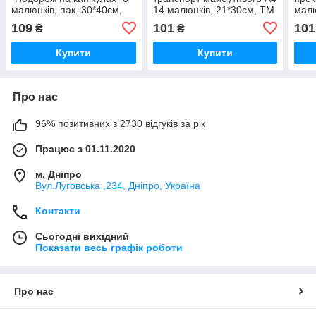
малюнків, пак. 30*40см,
14 малюнків, 21*30см, ТМ
малю
ТМ Oksamut.art, Україна
Oksamut.art, Україна
ТМ O
109
101
101
₴
₴
Купити
Купити
Про нас
96% позитивних з 2730 відгуків за рік
Працює з 01.11.2020
м. Дніпро
Вул.Луговська ,234, Дніпро, Україна
Контакти
Сьогодні вихідний
Показати весь графік роботи
Про нас