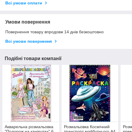
Всі умови оплати
Умови повернення
Повернення товару впродовж 14 днів безкоштовно
Всі умови повернення
Подібні товари компанії
Акварельна розмальовка
Розмальовка Космічний
Розм
"Подорож на канікулах" 6
транспорт майбутнього А4
прем