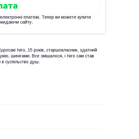
 електронні платежі. Тепер ви можете купити
окидаючи сайту.
Куросакі Ічіго, 15 років, старшокласник, здатний
кію, шинігами. Все змішалося, і Ічіго сам став
 в суспільство душ.