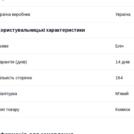
раїна виробник
Україна
Користувальницькі характеристики
німе
Бліч
арантія (днів)
14 днів
ількість сторінок
164
алітурка
М'який
ип товару
Комікси