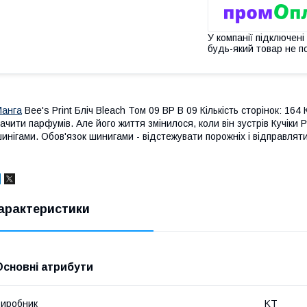
У компанії підключені
будь-який товар не п
анга
Bee's Print Бліч Bleach Том 09 ВР B 09 Кількість сторінок: 164 
ачити парфумів. Але його життя змінилося, коли він зустрів Кучіки Ру
инігами. Обов'язок шинигами - відстежувати порожніх і відправляти
арактеристики
Основні атрибути
иробник
KT