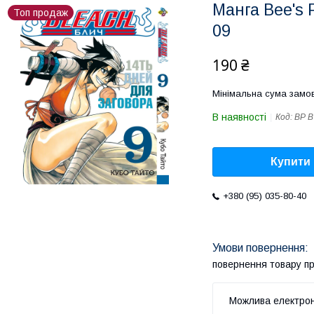
Манга Bee's P
Топ продаж
09
190 ₴
Мінімальна сума замов
В наявності
Код:
BP B
Купити
+380 (95) 035-80-40
повернення товару п