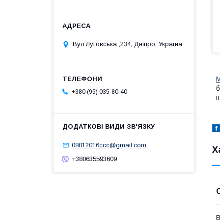
Вул.Луговська ,234, Дніпро, Україна
М
б
+380 (95) 035-80-40
ш
08012016ccc@gmail.com
Х
+380635593609
В