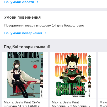
Всі умови оплати
Умови повернення
Повернення товару впродовж 14 днів безкоштовно
Всі умови повернення
Подібні товари компанії
Манга Bee's Print Сім'я
Манга Bee's Print
Манг
шпигуна SPY x FAMILY
Мисливець х Мисливець
Мисл