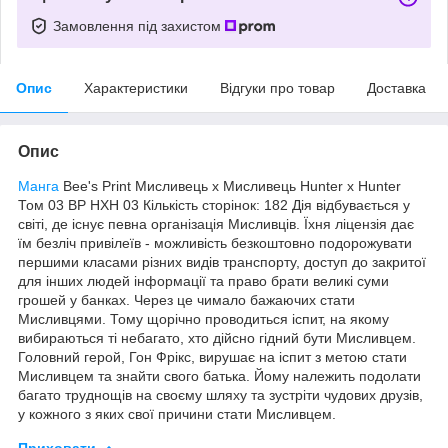
Замовлення під захистом
Опис
Характеристики
Відгуки про товар
Доставка
Опис
Манга
Bee's Print Мисливець х Мисливець Hunter x Hunter
Том 03 BP HXH 03 Кількість сторінок: 182 Дія відбувається у
світі, де існує певна організація Мисливців. Їхня ліцензія дає
їм безліч привілеїв - можливість безкоштовно подорожувати
першими класами різних видів транспорту, доступ до закритої
для інших людей інформації та право брати великі суми
грошей у банках. Через це чимало бажаючих стати
Мисливцями. Тому щорічно проводиться іспит, на якому
вибираються ті небагато, хто дійсно гідний бути Мисливцем.
Головний герой, Гон Фрікс, вирушає на іспит з метою стати
Мисливцем та знайти свого батька. Йому належить подолати
багато труднощів на своєму шляху та зустріти чудових друзів,
у кожного з яких свої причини стати Мисливцем.
Приховати