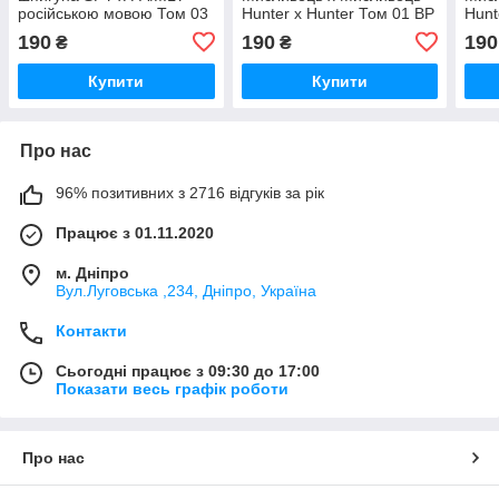
російською мовою Том 03
Hunter x Hunter Том 01 BP
Hunt
BP SXF 03
HXH 01
HXH
190
190
190
₴
₴
Купити
Купити
Про нас
96% позитивних з 2716 відгуків за рік
Працює з 01.11.2020
м. Дніпро
Вул.Луговська ,234, Дніпро, Україна
Контакти
Сьогодні працює з 09:30 до 17:00
Показати весь графік роботи
Про нас