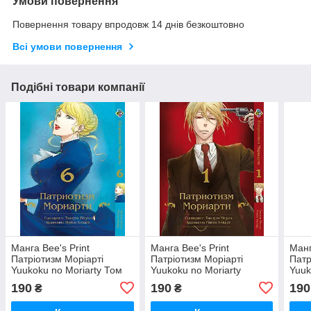
Умови повернення
Повернення товару впродовж 14 днів безкоштовно
Всі умови повернення
Подібні товари компанії
Манга Bee's Print
Манга Bee's Print
Манг
Патріотизм Моріарті
Патріотизм Моріарті
Патр
Yuukoku no Moriarty Том
Yuukoku no Moriarty
Yuuk
06 M YNM 06
російською мовою Том 01
07 
190
190
190
₴
₴
M YNM 01