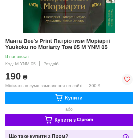
Манга Bee's Print Патріотизм Моріарті
Yuukoku no Moriarty Том 05 M YNM 05
В наявності
Код: M YNM 05
Роздріб
190
₴
Мінімальна сума замовлення на сайті — 300 ₴
Купити
або
Купити з
Що таке купити з Пром?