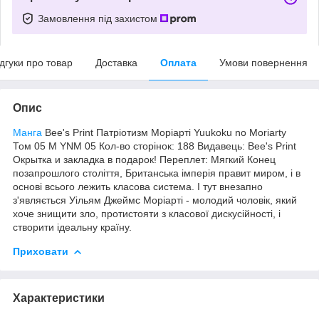
Замовлення під захистом
ідгуки про товар
Доставка
Оплата
Умови повернення
Опис
Манга
Bee's Print Патріотизм Моріарті Yuukoku no Moriarty
Том 05 M YNM 05 Кол-во сторінок: 188 Видавець: Bee's Print
Окрытка и закладка в подарок! Переплет: Мягкий Конец
позапрошлого століття, Британська імперія правит миром, і в
основі всього лежить класова система. І тут внезапно
з'являється Уільям Джеймс Моріарті - молодий чоловік, який
хоче знищити зло, протистояти з класової дискусійності, і
створити ідеальну країну.
Приховати
Характеристики