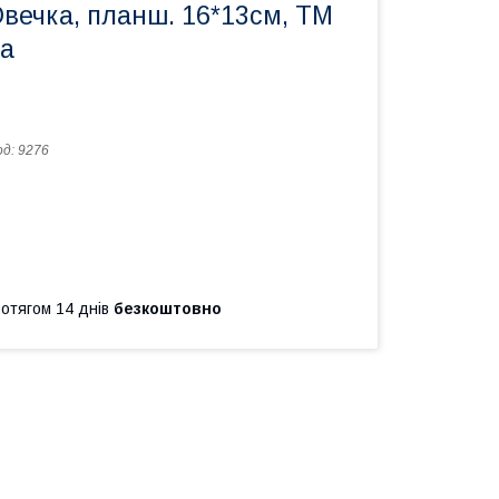
вечка, планш. 16*13см, ТМ
ща
од:
9276
ротягом 14 днів
безкоштовно