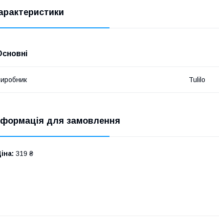
арактеристики
Основні
иробник
Tulilo
нформація для замовлення
іна:
319 ₴