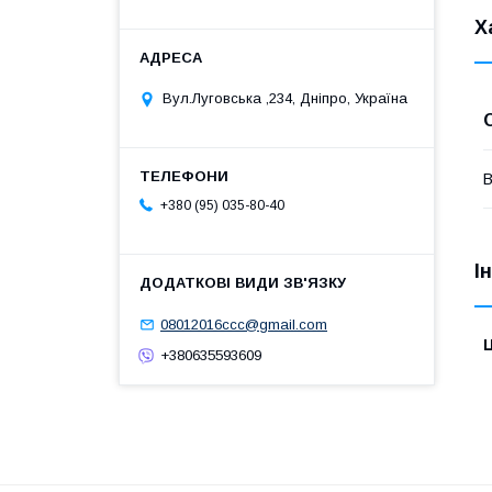
Х
Вул.Луговська ,234, Дніпро, Україна
В
+380 (95) 035-80-40
І
08012016ccc@gmail.com
Ц
+380635593609