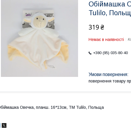
Обіймашка О
Tulilo, Поль
319 ₴
Немає в наявності
К
+380 (95) 035-80-40
повернення товару п
біймашка Овечка, планш. 16*13см, ТМ Tulilo, Польща