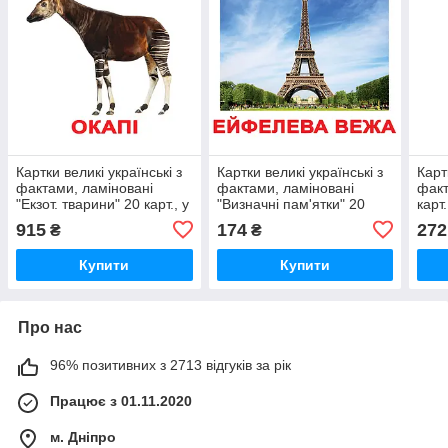
Картки великі українські з
Картки великі українські з
Карт
фактами, ламіновані
фактами, ламіновані
факт
"Екзот. тварини" 20 карт., у
"Визначні пам'ятки" 20
карт
пак. 16,5*19,5см, Україна,
карт., у пак. 16,5*19,5см,
ТМ В
915
174
272
₴
₴
ТМ
Україна, ТМ
Укра
Купити
Купити
Про нас
96% позитивних з 2713 відгуків за рік
Працює з 01.11.2020
м. Дніпро