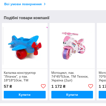
Всі умови повернення
Подібні товари компанії
Каталка-конструктор
Мотоцикл, пак.
Мото
"Літачок", у пак.
74*45*53см, ТМ Технок,
70*5
18*18*10см, ТМ
Україна (2шт)
Укра
MAXIMUS, Україна
57
1 172
1 1
₴
₴
Купити
Купити