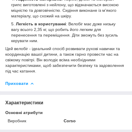
грипс виготовлені з нейлону, що відзначається високою
міцністю та довговічністю. Сидіння виконане із м'якого
матеріалу, що схожий на шкіру.
Легкість в користуванні
: Велобіг має дуже низьку
вагу всього 2,35 кг, що робить його легким для
перенесення та переміщення. Діти зможуть без зусиль
керувати ним.
Цей велобіг - ідеальний спосіб розвивати рухові навички та
координацію вашої дитини, а також гарно провести час на
свіжому повітрі. Він володіє всіма необхідними
характеристиками, щоб забезпечити безпеку та задоволення
під час катання.
Приховати
Характеристики
Основні атрибути
Виробник
Corso