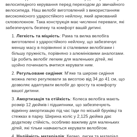
велосипедного керування перед переходом до звичайного
велосипеда. Наш велобіг виготовлений з використанням
високоякісного ударостійкого нейлону, який армований
скловолокном. Така конструкція має численні переваги, які
забезпечують безпеку та комфорт вашій дитині.
Легкість та міцність
: Рама та вилка велобіга
виготовлені з ударостійкого нейлону, що забезпечує
меншу масу в порівнянні зі сталевими велобігами і
більшу пружність, порівняно з алюмінієвими аналогами.
Це робить велобіг легким для маленьких дітей, які
щойно починають вчитися керувати ним.
Регульоване сидіння
: М'яке та широке сидіння
можна легко регулювати за висотою від 34 до 41 см, що
дозволяє адаптувати велобіг до зросту та комфорту
вашої дитини.
Амортизація та стійкість
: Колеса велобіга мають
розмір 12 дюймів і підшипники, що забезпечують
відмінну амортизацію під час їзди по міській бруківці та
стежках в парку. Ширина коліс у 2,125 дюйма дає
додаткову стійкість, особливо важливу для маленьких
дітей, які тільки навчаються керувати велобігом.
Надійність матеріалів
: Кермо, диски та матеріал