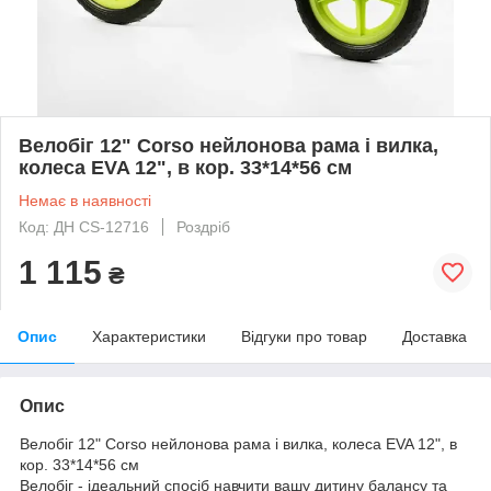
Велобіг 12" Corso нейлонова рама і вилка,
колеса EVA 12", в кор. 33*14*56 см
Немає в наявності
Код: ДН CS-12716
Роздріб
1 115
₴
Опис
Характеристики
Відгуки про товар
Доставка
Опис
Велобіг 12" Corso нейлонова рама і вилка, колеса EVA 12", в
кор. 33*14*56 см
Велобіг - ідеальний спосіб навчити вашу дитину балансу та