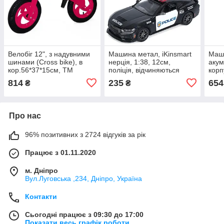
Велобіг 12", з надувними
Машина метал, іKinsmart
Маши
шинами (Cross bike), в
нерція, 1:38, 12см,
акум
кор.56*37*15см, ТМ
поліція, відчиняються
корп
KINDER WAY, Україна
двері, гумові колеса, в кор.
коле
814
235
654
₴
₴
(1шт)
16*7*7,5см (24шт)
33*1
Про нас
96% позитивних з 2724 відгуків за рік
Працює з 01.11.2020
м. Дніпро
Вул.Луговська ,234, Дніпро, Україна
Контакти
Сьогодні працює з 09:30 до 17:00
Показати весь графік роботи