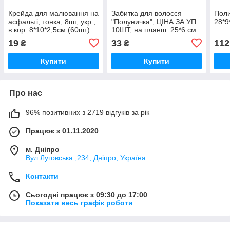
Крейда для малювання на
Забитка для волосся
Поли
асфальті, тонка, 8шт, укр.,
"Полуничка", ЦІНА ЗА УП.
28*9
в кор. 8*10*2,5см (60шт)
10ШТ, на планш. 25*6 см
(10 шт.)
19
33
112
₴
₴
Купити
Купити
Про нас
96% позитивних з 2719 відгуків за рік
Працює з 01.11.2020
м. Дніпро
Вул.Луговська ,234, Дніпро, Україна
Контакти
Сьогодні працює з 09:30 до 17:00
Показати весь графік роботи