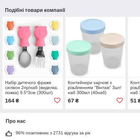
Подібні товари компанії
Набір дитячого фраже
Контейнери харчові з
Конт
силікон 2пр/наб (виделка,
різьбленням "Вінтаж" 3шт/
різь
ложка) 9.5*3см (300шт)
наб 300мл (40наб)
наб 
164
67
51
₴
₴
Про нас
96% позитивних з 2731 відгука за рік