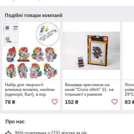
Подібні товари компанії
Набір для творчості
Вишивка хрестиком на
Лото
алмазна мозаїка, наліпки
канві "Cross stitch" 11, на
унів
(єдиноріг, 8шт), в кор.
планшеті з рамкою
29*1
11,5*18,5*2 см (200шт)
41,5*27*3см (15шт)
78
152
83
₴
₴
Про нас
96% позитивних з 2731 відгука за рік