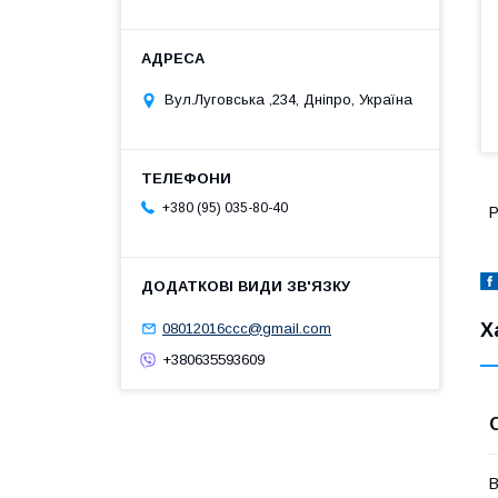
Вул.Луговська ,234, Дніпро, Україна
+380 (95) 035-80-40
Р
Х
08012016ccc@gmail.com
+380635593609
В