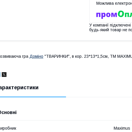
У компанії підключені
будь-який товар не п
озвиваюча гра
Доміно
"ТВАРИНКИ", в кор. 23*13*1,5см, ТМ MAXIMU
арактеристики
Основні
иробник
Maximus