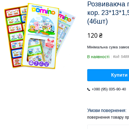
Розвиваюча 
кор. 23*13*1
(46шт)
120 ₴
Мінімальна сума замов
В наявності
Код:
5489
Купити
+380 (95) 035-80-40
повернення товару п