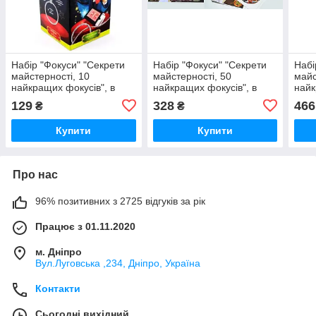
Набір "Фокуси" "Секрети
Набір "Фокуси" "Секрети
Набі
майстерності, 10
майстерності, 50
майс
найкращих фокусів", в
найкращих фокусів", в
найк
кор. 19*9*10см (8шт)
кор. 29*39*5 см (5 шт.)
42*1
129
328
466
₴
₴
Купити
Купити
Про нас
96% позитивних з 2725 відгуків за рік
Працює з 01.11.2020
м. Дніпро
Вул.Луговська ,234, Дніпро, Україна
Контакти
Сьогодні вихідний