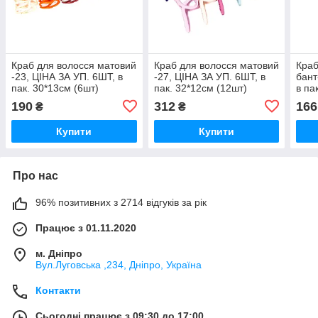
Краб для волосся матовий
Краб для волосся матовий
Краб
-23, ЦІНА ЗА УП. 6ШТ, в
-27, ЦІНА ЗА УП. 6ШТ, в
бант
пак. 30*13см (6шт)
пак. 32*12см (12шт)
в па
190
312
166
₴
₴
Купити
Купити
Про нас
96% позитивних з 2714 відгуків за рік
Працює з 01.11.2020
м. Дніпро
Вул.Луговська ,234, Дніпро, Україна
Контакти
Сьогодні працює з 09:30 до 17:00