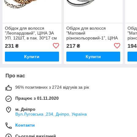
Обідок для волосся
Обідок для волосся
Обід
"Леопардовий", ЦІНА ЗА
"Матовий
"Ма
УП. 12ШТ, в пак. 30*17 см
різнокольоровий-1", ЦІНА
різн
(12 шт.)
ЗА УП. 12ШТ, в пак.
ЗА У
231
217
194
₴
₴
30*17см (12шт)
30*1
Купити
Купити
Про нас
96% позитивних з 2724 відгуків за рік
Працює з 01.11.2020
м. Дніпро
Вул.Луговська ,234, Дніпро, Україна
Контакти
Сьогодні вихідний