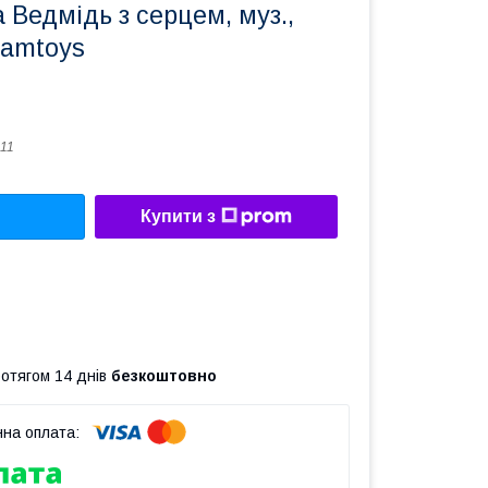
а Ведмідь з серцем, муз.,
eamtoys
11
Купити з
ротягом 14 днів
безкоштовно