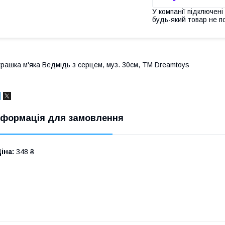
У компанії підключені
будь-який товар не п
грашка м'яка Ведмідь з серцем, муз. 30см, ТМ Dreamtoys
нформація для замовлення
іна:
348 ₴