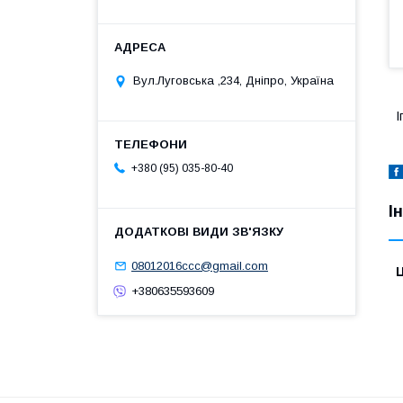
Вул.Луговська ,234, Дніпро, Україна
І
+380 (95) 035-80-40
І
08012016ccc@gmail.com
Ц
+380635593609